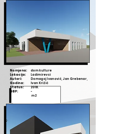
Namjena:
dom kulture
Lokacija:
Ladimirevci
Autori:
Domagoj Ivanović, Jan Grebenar,
Godina:
Ivan Križić
Status:
2018.
GBP:
-
m2