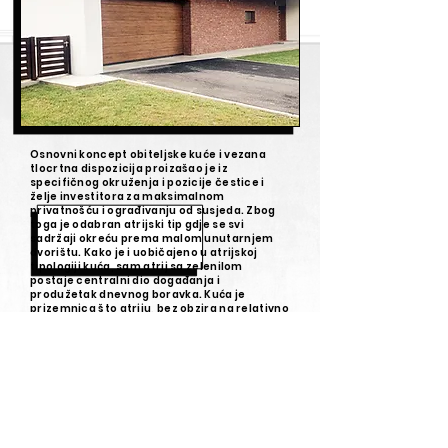
Osnovni koncept obiteljske kuće i vezana
tlocrtna dispozicija proizašao je iz
specifičnog okruženja i pozicije čestice i
želje investitora za maksimalnom
privatnošću i ograđivanju od susjeda. Zbog
toga je odabran atrijski tip gdje se svi
sadržaji okreću prema malom unutarnjem
dvorištu. Kako je i uobičajeno u atrijskoj
tipologiji kuća, sam atrij sa zelenilom
postaje centralni dio događanja i
produžetak dnevnog boravka. Kuća je
prizemnica što atriju, bez obzira na relativno
malu dimenziju garantira dovoljno sunčevog
svijetla u svako doba dana.