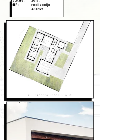
Status:
2017.
GBP:
realizacija
431 m2