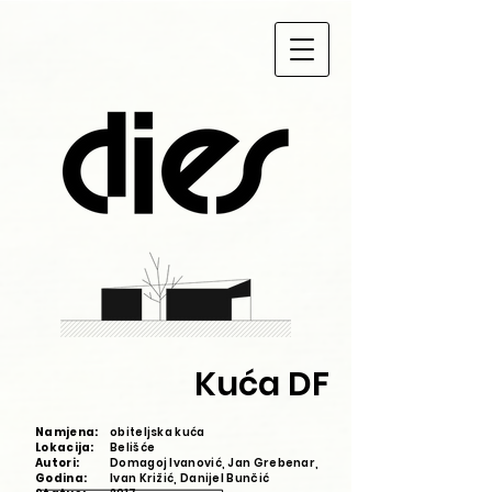
Kuća DF
Namjena:
obiteljska kuća
Lokacija:
Belišće
Autori:
Domagoj Ivanović, Jan Grebenar,
Godina:
Ivan Križić,
Danijel
Bunčić