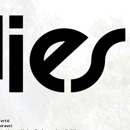
 vrtić
irevci