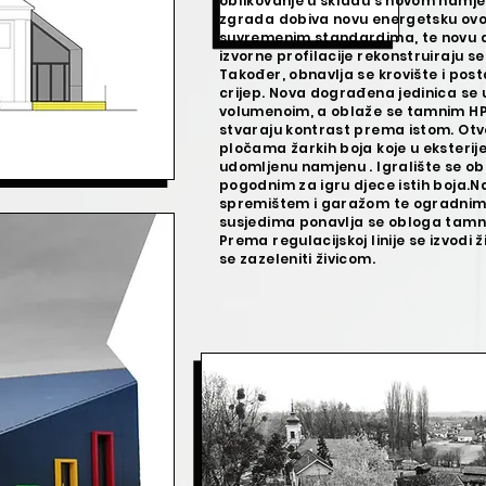
oblikovanje u skladu s novom namj
zgrada dobiva novu energetsku ovoj
suvremenim standardima, te novu al
izvorne profilacije rekonstruiraju se
Također, obnavlja se krovište i posta
crijep. Nova dograđena jedinica se 
volumenoim, a oblaže se tamnim H
stvaraju kontrast prema istom. Otvo
pločama žarkih boja koje u eksterij
udomljenu namjenu . Igralište se 
pogodnim za igru djece istih boja.
spremištem i garažom te ogradni
susjedima ponavlja se obloga tam
Prema regulacijskoj linije se izvodi
se zazeleniti živicom.