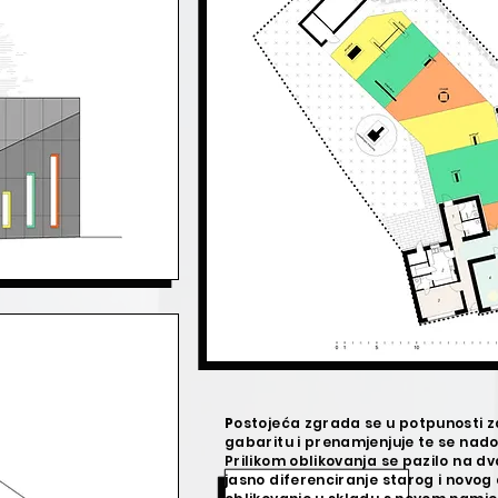
P
ostojeća zgrada se u potpunosti 
gabaritu i prenamjenjuje te se nado
Prilikom oblikovanja se pazilo na d
jasno diferenciranje starog i novog 